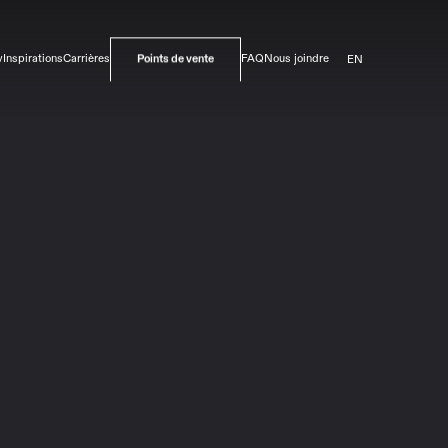
EN
v
Inspirations
Carrières
FAQ
Nous joindre
Points de vente