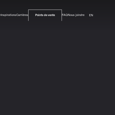
EN
v
Inspirations
Carrières
FAQ
Nous joindre
Points de vente