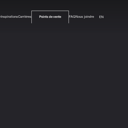
EN
v
Inspirations
Carrières
FAQ
Nous joindre
Points de vente